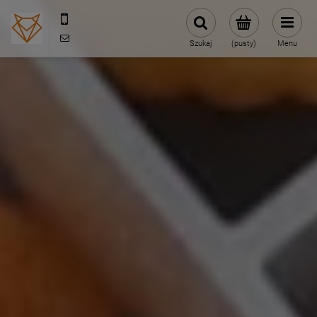
880174853
sklep@hotfox.pl
Szukaj
(pusty)
Menu