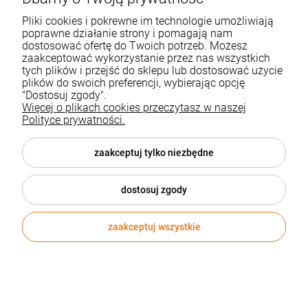
880174853
Pliki cookies i pokrewne im technologie umożliwiają
poprawne działanie strony i pomagają nam
sklep@hotfox.pl
dostosować ofertę do Twoich potrzeb. Możesz
zaakceptować wykorzystanie przez nas wszystkich
tych plików i przejść do sklepu lub dostosować użycie
Moje konto
plików do swoich preferencji, wybierając opcję
"Dostosuj zgody".
Informacje
Więcej o plikach cookies przeczytasz w naszej
Polityce prywatności.
O nas
zaakceptuj tylko niezbędne
dostosuj zgody
© 2026 hotfox.pl . Wszelkie prawa zastrzeżone.
Styl graficzny ShopGadget.pl
Sklep internetowy Shoper.pl
zaakceptuj wszystkie