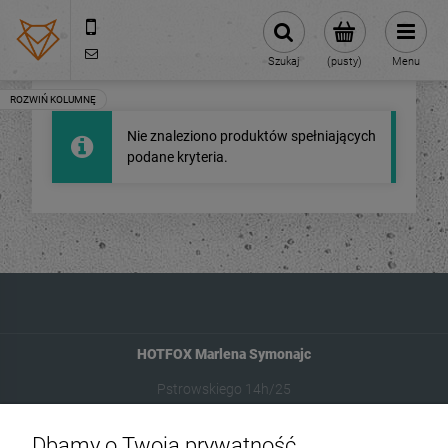
880174853
sklep@hotfox.pl
Szukaj
(pusty)
Menu
Nie znaleziono produktów spełniających
podane kryteria.
HOTFOX Marlena Symonajc
Pstrowskiego 14h/25
10-602 Olsztyn
Dbamy o Twoją prywatność