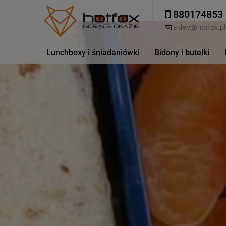
880174853
sklep@hotfox.pl
Lunchboxy i śniadaniówki
Bidony i butelki